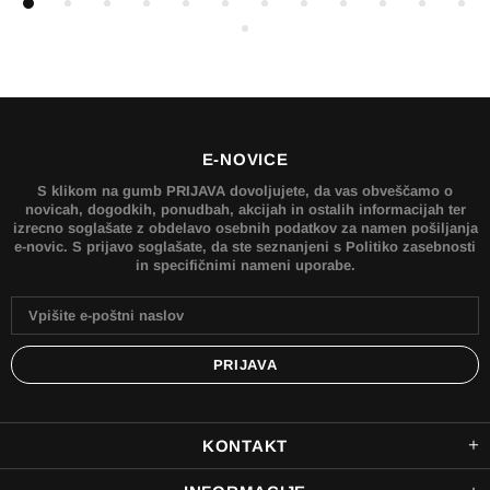
E-NOVICE
S klikom na gumb PRIJAVA dovoljujete, da vas obveščamo o
novicah, dogodkih, ponudbah, akcijah in ostalih informacijah ter
izrecno soglašate z obdelavo osebnih podatkov za namen pošiljanja
e-novic. S prijavo soglašate, da ste seznanjeni s Politiko zasebnosti
in specifičnimi nameni uporabe.
KONTAKT