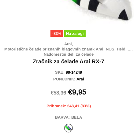
-83%
Na zalogi
Arai,
Motoristične čelade priznanih blagovnih znamk Arai, NOS, Held, ...,
Nadomestni deli za čelade
Zračnik za čelade Arai RX-7
SKU:
99-14249
PONUDNIK:
Arai
€9,95
€58,36
Prihranek: €48,41 (83%)
BARVA:
BELA