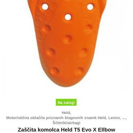
Na zalogi
Held,
Motoristična oblačila priznanih blagovnih znamk Held, Levior, ...,
Ščitniki/airbagi
Zaščita komolca Held T5 Evo X Ellbow