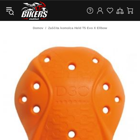
Domov
Zaščita komolca Held T5 Evo X Ellbow