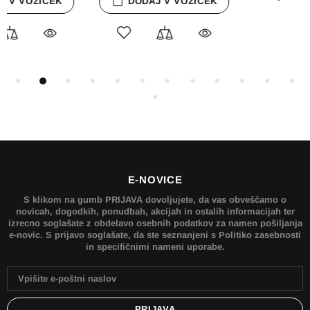
RAZPRODANO
E-NOVICE
S klikom na gumb PRIJAVA dovoljujete, da vas obveščamo o
novicah, dogodkih, ponudbah, akcijah in ostalih informacijah ter
izrecno soglašate z obdelavo osebnih podatkov za namen pošiljanja
e-novic. S prijavo soglašate, da ste seznanjeni s Politiko zasebnosti
in specifičnimi nameni uporabe.