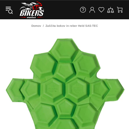
Domov
Zaščita bokov in reber Held SAS-TEC