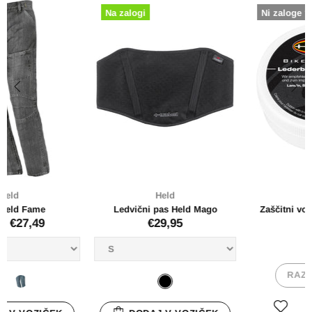
Ni zaloge ? Pokličite
-51%
Ni zaloge ? Pokličite
Held
Held
Zaščitni vosek za usnje Held
Usnjeni brezrokavnik Held Dil
€4,95
€69,95
€139,95
RAZPRODANO