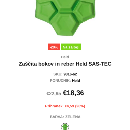
-20%
Na zalogi
Held
Zaščita bokov in reber Held SAS-TEC
SKU:
9316-62
PONUDNIK:
Held
€18,36
€22,95
Prihranek: €4,59 (20%)
BARVA:
ZELENA