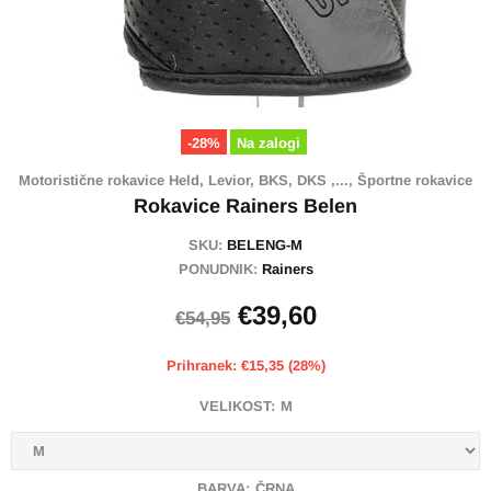
-28%
Na zalogi
Motoristične rokavice Held, Levior, BKS, DKS ,...,
Športne rokavice
Rokavice Rainers Belen
SKU:
BELENG-M
PONUDNIK:
Rainers
€39,60
€54,95
Prihranek: €15,35 (28%)
VELIKOST:
M
BARVA:
ČRNA