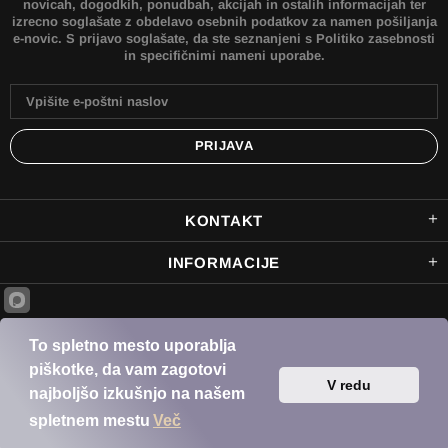
novicah, dogodkih, ponudbah, akcijah in ostalih informacijah ter
izrecno soglašate z obdelavo osebnih podatkov za namen pošiljanja
e-novic. S prijavo soglašate, da ste seznanjeni s Politiko zasebnosti
in specifičnimi nameni uporabe.
KONTAKT
INFORMACIJE
© 2022 Bikers outlet je spletna trgovina podjetja PINTAR RACING SERVICE d.o.o. Vse
To spletno mesto uporablja
pravice pridržane.
piškotke, da vam zagotovi
V redu
najboljšo izkušnjo na našem
spletnem mestu
Več
NA VRH