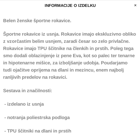
INFORMACIJE O IZDELKU
Belen ženske športne rokavice.
Športne rokavice iz usnja. Rokavice imajo ekskluzivno obliko
z vzorčastim belim usnjem, zaradi česar so zelo privlačne.
R
okavice imajo TPU ščitnike na členkih in prstih.
Poleg tega
smo dodali oblazinjenje iz pene Eva, kot so palec ter tenarne
in hipotenarne mišice, za izboljšanje udobja.
P
oudarjamo
tudi ojačitve oprijema na dlani in mezincu, enem najbolj
ranljivih predelov na rokavici.
Sestava in značilnosti:
- izdelano iz usnja
- notranja poliestrska podloga
- TPU ščitniki na dlani in prstih