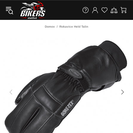
Domov
Rokavice Held Talin