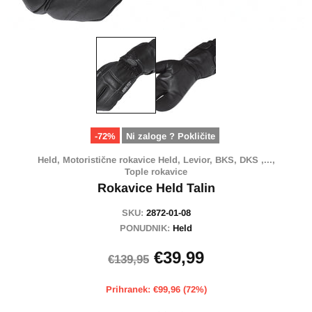
-72%
Ni zaloge ? Pokličite
Held,
Motoristične rokavice Held, Levior, BKS, DKS ,...,
Tople rokavice
Rokavice Held Talin
SKU:
2872-01-08
PONUDNIK:
Held
€39,99
€139,95
Prihranek: €99,96 (72%)