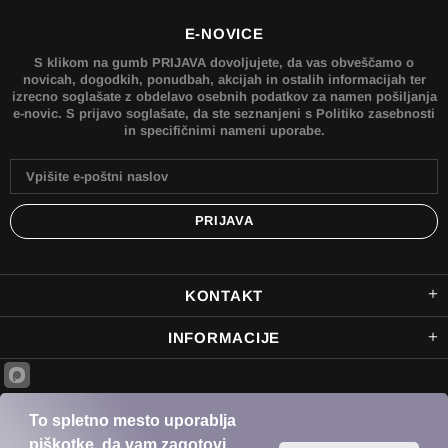
E-NOVICE
S klikom na gumb PRIJAVA dovoljujete, da vas obveščamo o
novicah, dogodkih, ponudbah, akcijah in ostalih informacijah ter
izrecno soglašate z obdelavo osebnih podatkov za namen pošiljanja
e-novic. S prijavo soglašate, da ste seznanjeni s Politiko zasebnosti
in specifičnimi nameni uporabe.
KONTAKT
INFORMACIJE
© 2022 Bikers outlet je spletna trgovina podjetja PINTAR RACING SERVICE d.o.o. Vse
To spletno mesto uporablja
pravice pridržane.
piškotke, da vam zagotovi