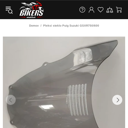
Domov
Pleksi steklo Puig Suzuki GSXR750/600