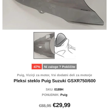
-67%
Ni zaloge ? Pokličite
Puig,
Vizirji za motor,
Vsi dodatni deli za motorje
Pleksi steklo Puig Suzuki GSXR750/600
SKU:
0189H
PONUDNIK:
Puig
€29,99
€88,95