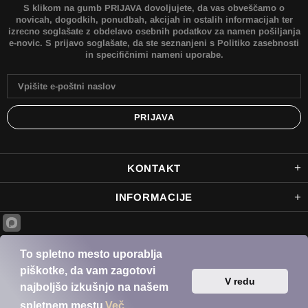
S klikom na gumb PRIJAVA dovoljujete, da vas obveščamo o
novicah, dogodkih, ponudbah, akcijah in ostalih informacijah ter
izrecno soglašate z obdelavo osebnih podatkov za namen pošiljanja
e-novic. S prijavo soglašate, da ste seznanjeni s Politiko zasebnosti
in specifičnimi nameni uporabe.
KONTAKT
INFORMACIJE
© 2022 Bikers outlet je spletna trgovina podjetja PINTAR RACING SERVICE d.o.o. Vse
To spletno mesto uporablja
pravice pridržane.
piškotke, da vam zagotovi
V redu
najboljšo izkušnjo na našem
spletnem mestu
Več