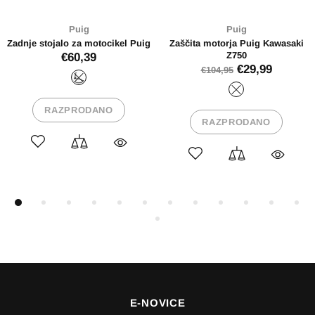
Puig
Puig
rja Puig Kawasaki
Stojalo za motocikel Puig
Adapter ni
Z750
stoj
€57,72
€29,99
5
€13,
RAZPRODANO
PRODANO
RAZ
E-NOVICE