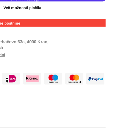
Več možnosti plačila
ne poštnine
ebačevo 63a, 4000 Kranj
ah
vini