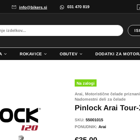
031 470 819
info@bikers.si
IS
A
ROKAVICE
OBUTEV
DODATKI ZA MOTOR
Na zalogi
Arai,
Motoristične čelade priznani
Nadomestni deli za čelade
Pinlock Arai Tour
SKU:
55001015
PONUDNIK:
Arai
€35,00