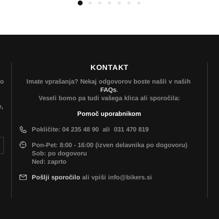
KONTAKT
mo
Imate vprašanja? Nekaj odgovorov boste našli v naših
FAQs
.
Veseli bomo pa tudi vašega klica ali sporočila:
e,
Pomoč uporabnikom
Pokličite: 04 235 48 90 ali 031 470 819
Pon-Pet: 8:00 - 16:00 (izven delavnika po dogovoru)
Sob: po dogovoru
Ned: zaprto
Pošlji sporočilo
ali vpiši info@bikers.si