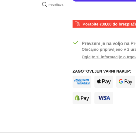
Povečava
Porabite €30,00 do brezplač
Prevzem je na voljo na
Pr
Običajno pripravljeno v 2 ur
Oglejte si informacije o trgo
ZAGOTOVLJEN VARNI NAKUP: