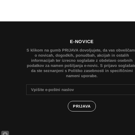
E-NOVICE
S klikom na gumb PRIJAVA dovoljujete, da vas obvešča
o novicah, dogodkih, ponudbah, akcijah in ostalih
informacijah ter izrecno soglašate z obdelavo osebnih
podatkov za namen pošiljanja e-novic. S prijavo soglašat
da ste seznanjeni s Politiko zasebnosti in specifičnimi
nameni uporabe.