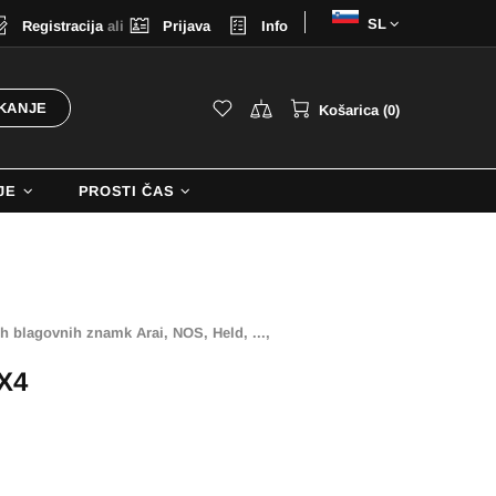
Izberi
Registracija
ali
Prijava
Info
jezik
KANJE
Košarica (0)
JE
PROSTI ČAS
h blagovnih znamk Arai, NOS, Held, ...,
-X4