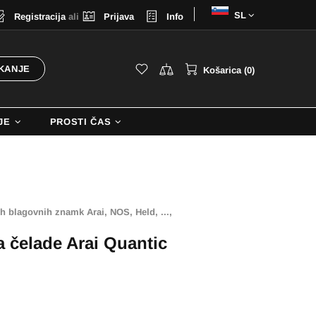
Izberi
Registracija
ali
Prijava
Info
jezik
KANJE
Košarica (0)
JE
PROSTI ČAS
h blagovnih znamk Arai, NOS, Held, ...,
a čelade Arai Quantic