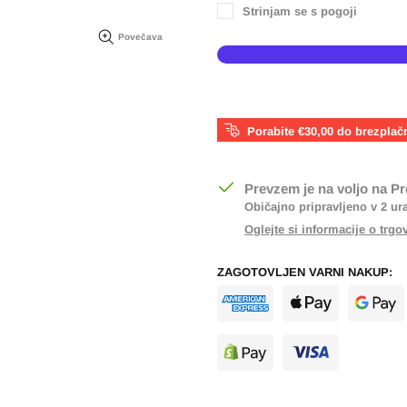
Strinjam se s pogoji
Povečava
Porabite €30,00 do brezplač
Prevzem je na voljo na
Pr
Običajno pripravljeno v 2 ur
Oglejte si informacije o trgo
ZAGOTOVLJEN VARNI NAKUP: