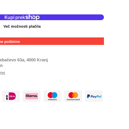
Več možnosti plačila
ne poštnine
ebačevo 63a, 4000 Kranj
ah
vini