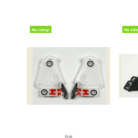
Na zalogi
Arai