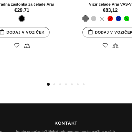
KONTAKT
mo
Imate vprašanja? Nekaj odgovorov boste našli v naših