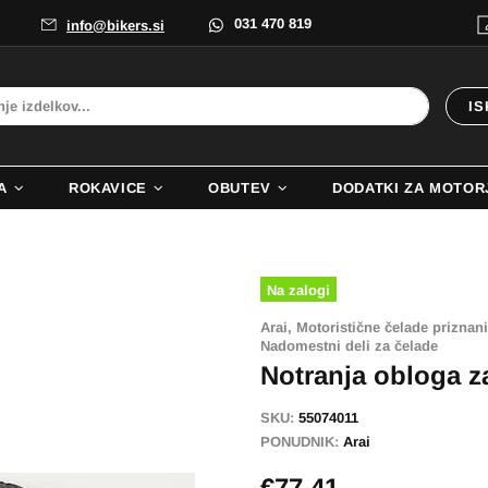
031 470 819
info@bikers.si
IS
A
ROKAVICE
OBUTEV
DODATKI ZA MOTOR
Na zalogi
Arai,
Motoristične čelade priznani
Nadomestni deli za čelade
Notranja obloga z
SKU:
55074011
PONUDNIK:
Arai
€77,41