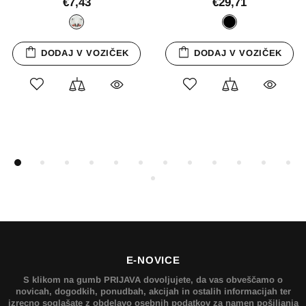
€7,43
€29,71
DODAJ V VOZIČEK
DODAJ V VOZIČEK
E-NOVICE
S klikom na gumb PRIJAVA dovoljujete, da vas obveščamo o
novicah, dogodkih, ponudbah, akcijah in ostalih informacijah ter
izrecno soglašate z obdelavo osebnih podatkov za namen pošiljanja