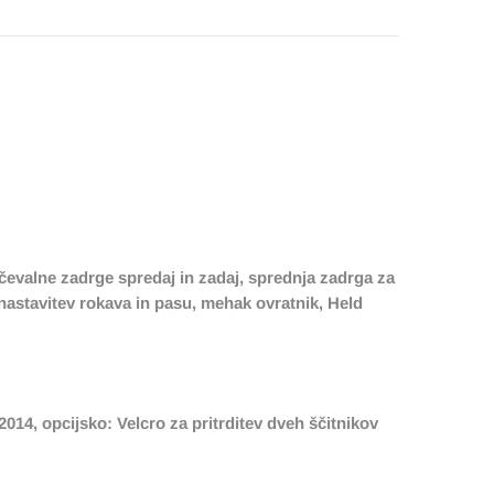
račevalne zadrge spredaj in zadaj, sprednja zadrga za
a nastavitev rokava in pasu, mehak ovratnik, Held
2014, opcijsko: Velcro za pritrditev dveh ščitnikov