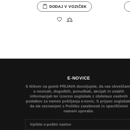
DODAJ V VOZIČEK
E-NOVICE
S klikom na gumb PRIJAVA dovoljujete, da vas obvešča
o novicah, dogodkih, ponudbah, akcijah in ostalih
informacijah ter izrecno soglašate z obdelavo osebnih
podatkov za namen pošiljanja e-novic. S prijavo soglašat
da ste seznanjeni s Politiko zasebnosti in specifičnimi
nameni uporabe.