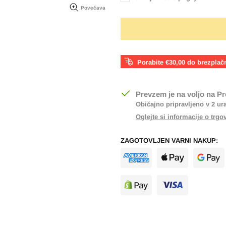
Povečava
Porabite €30,00 do brezplač
Prevzem je na voljo na
Pr
Običajno pripravljeno v 2 ur
Oglejte si informacije o trgo
ZAGOTOVLJEN VARNI NAKUP: