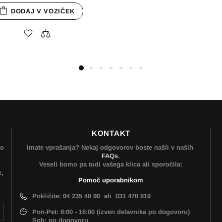
KONTAKT
mo
Imate vprašanja? Nekaj odgovorov boste našli v naših
FAQs
.
Veseli bomo pa tudi vašega klica ali sporočila:
e,
Pomoč uporabnikom
Pokličite: 04 235 48 90 ali 031 470 819
Pon-Pet: 8:00 - 16:00 (izven delavnika po dogovoru)
Sob: po dogovoru