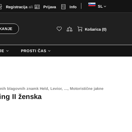
Izberi
Registracija
ali
Prijava
Info
jezik
KANJE
Košarica (0)
JE
PROSTI ČAS
nih blagovnih znamk Held, Levior, ...,
Motoristične jakne
ing II ženska