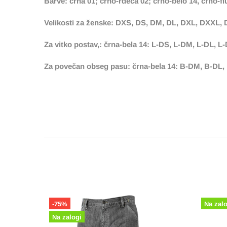
Barve: črna 01; črno-rdeča 02; črno-belo 14, črno-
Velikosti za ženske: DXS, DS, DM, DL, DXL, DXXL,
Za vitko postav,: črna-bela 14: L-DS, L-DM, L-DL, L
Za povečan obseg pasu: črna-bela 14: B-DM, B-DL
Na zalogi