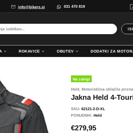
031 470 819
info@bikers.si
IS
A
ROKAVICE
OBUTEV
DODATKI ZA MOTOR
Na zalogi
Held,
Motoristična oblačila prizna
Jakna Held 4-Tour
SKU:
62121-2-D-XL
PONUDNIK:
Held
€279,95