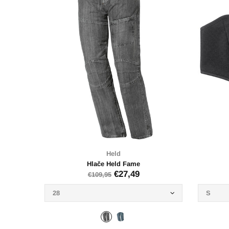
Held
llon
Podkapa Held bombaž
€4,95