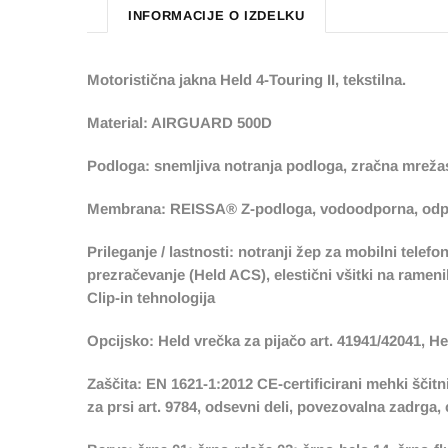
INFORMACIJE O IZDELKU
Motoristična jakna Held 4-Touring II, tekstilna.
Material: AIRGUARD 500D
Podloga: snemljiva notranja podloga, zračna mreža
Membrana: REISSA® Z-podloga, vodoodporna, odpor
Prileganje / lastnosti: notranji žep za mobilni telef
prezračevanje (Held ACS), elestični všitki na ramenih
Clip-in tehnologija
O
pcijsko: Held vrečka za pijačo art. 41941/42041, He
Zaščita: EN 1621-1:2012 CE-certificirani mehki ščitn
za prsi art. 9784, odsevni deli, povezovalna zadrga, 