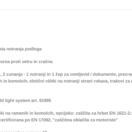
sta notranja podloga
na proti vetru in zračna
on, 2 zunanja - 1 notranji in 1 žep za zemljevid / dokumente, prez
 in komolcih, elstični všitki na notranji strani rokava, trakovi z
ld light system art. 91995
iki na ramenih in komolcih, opcijsko: zaščita za hrbet EN 1621-2:
certificirana po EN 17092, "zaščitna oblačila za motoriste"