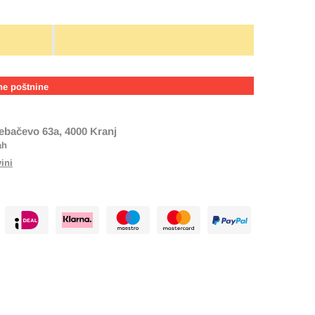
ne poštnine
ebačevo 63a, 4000 Kranj
ah
vini