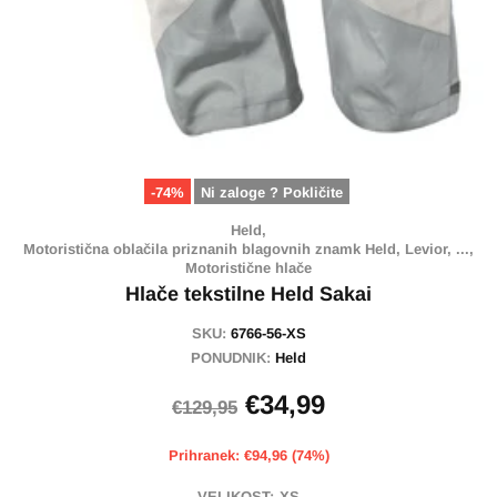
-74%
Ni zaloge ? Pokličite
Held,
Motoristična oblačila priznanih blagovnih znamk Held, Levior, ...,
Motoristične hlače
Hlače tekstilne Held Sakai
SKU:
6766-56-XS
PONUDNIK:
Held
€34,99
€129,95
Prihranek: €94,96 (74%)
VELIKOST:
XS