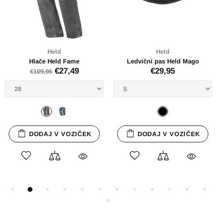
Held
Held
Zaščitni vosek za usnje Held
Usnjeni brezrokavnik Held Dillon
€4,95
€69,95
€139,95
RAZPRODANO
RAZPRODANO