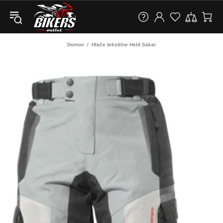
Domov
Hlače tekstilne Held Sakai