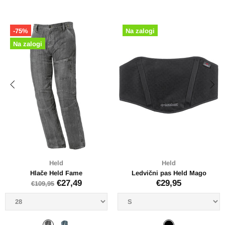
logi
Ni zaloge ? Pokličite
-51%
Ni za
Held
Held
vični pas Held Mago
Zaščitni vosek za usnje Held
Usnjeni
€29,95
€4,95
RAZPRODANO