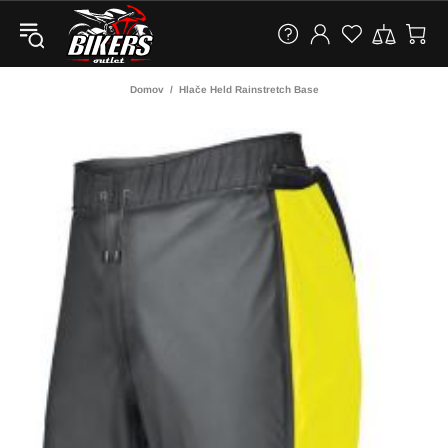
Domov
Hlače Held Rainstretch Base