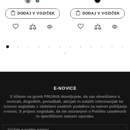
DODAJ V VOZIČEK
E-NOVICE
S klikom na gumb PRIJAVA dovoljujete, da vas obveščamo o
novicah, dogodkih, ponudbah, akcijah in ostalih informacijah ter
izrecno soglašate z obdelavo osebnih podatkov za namen pošiljanja
e-novic. S prijavo soglašate, da ste seznanjeni s Politiko zasebnosti
in specifičnimi nameni uporabe.