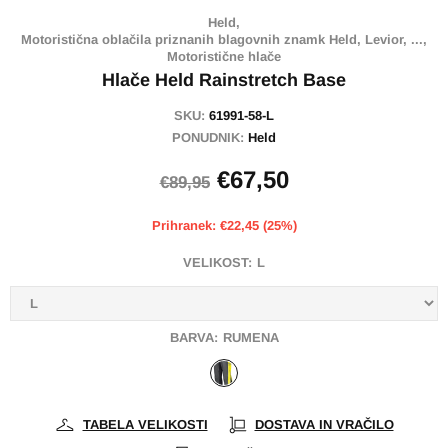
Held,
Motoristična oblačila priznanih blagovnih znamk Held, Levior, ...,
Motoristične hlače
Hlače Held Rainstretch Base
SKU:
61991-58-L
PONUDNIK:
Held
€67,50
€89,95
Prihranek: €22,45 (25%)
VELIKOST:
L
BARVA:
RUMENA
TABELA VELIKOSTI
DOSTAVA IN VRAČILO