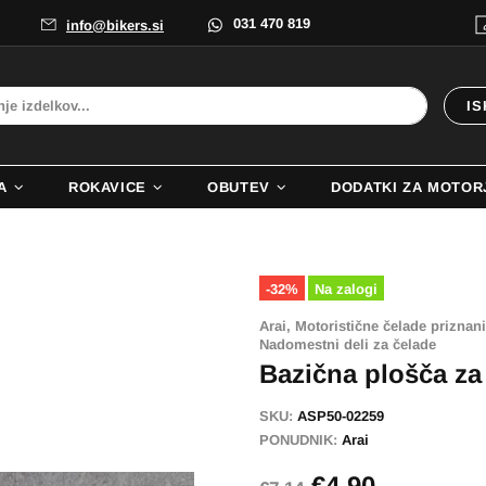
031 470 819
info@bikers.si
IS
A
ROKAVICE
OBUTEV
DODATKI ZA MOTOR
-32%
Na zalogi
Arai,
Motoristične čelade priznani
Nadomestni deli za čelade
Bazična plošča za
SKU:
ASP50-02259
PONUDNIK:
Arai
€4,90