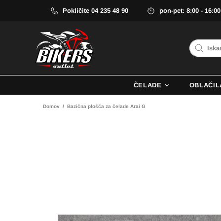
Pokličite 04 235 48 90
pon-pet: 8:00 - 16:00
ČELADE
OBLAČIL
Domov
Bazična plošča za čelade Arai G