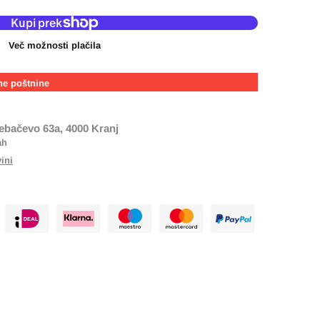
Več možnosti plačila
ne poštnine
ebačevo 63a, 4000 Kranj
ah
vini