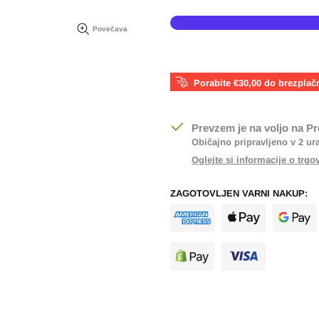
Povečava
Porabite €30,00 do brezplač
Prevzem je na voljo na
Pr
Običajno pripravljeno v 2 ur
Oglejte si informacije o trgo
ZAGOTOVLJEN VARNI NAKUP: