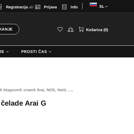
Izberi
Registracija
ali
Prijava
Info
jezik
KANJE
Košarica (0)
JE
PROSTI ČAS
h blagovnih znamk Arai, NOS, Held, ...,
 čelade Arai G