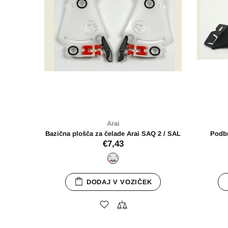
Arai
Čelada SZ-R Evo Diamond Black
Vi
€769,00
SZ-R Evo
DODAJ V VOZIČEK