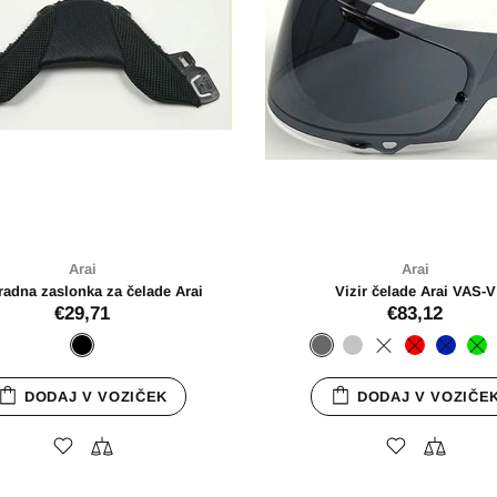
Arai
jaki za vizir Tour-X4
€6,57
DODAJ V VOZIČEK