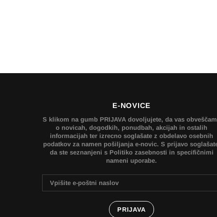
E-NOVICE
S klikom na gumb PRIJAVA dovoljujete, da vas obvešča
o novicah, dogodkih, ponudbah, akcijah in ostalih
informacijah ter izrecno soglašate z obdelavo osebnih
podatkov za namen pošiljanja e-novic. S prijavo soglašat
da ste seznanjeni s Politiko zasebnosti in specifičnimi
nameni uporabe.