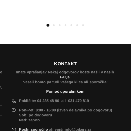
KONTAKT
mo
Imate vprašanja? Nekaj odgovorov boste našli v naših
FAQs
.
Veseli bomo pa tudi vašega klica ali sporočila:
e,
Pomoč uporabnikom
Pokličite: 04 235 48 90 ali 031 470 819
Pon-Pet: 8:00 - 16:00 (izven delavnika po dogovoru)
Sob: po dogovoru
Ned: zaprto
Pošlji sporočilo
ali vpiši info@bikers.si