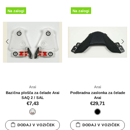
Na zalogi
Na zalogi
Arai
Arai
Bazična plošča za čelade Arai
Podbradna zaslonka za čelade
SAQ 2 / SAL
Arai
€7,43
€29,71
DODAJ V VOZIČEK
DODAJ V VOZIČEK