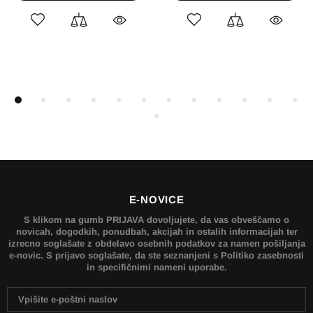
E-NOVICE
S klikom na gumb PRIJAVA dovoljujete, da vas obveščamo o
novicah, dogodkih, ponudbah, akcijah in ostalih informacijah ter
izrecno soglašate z obdelavo osebnih podatkov za namen pošiljanja
e-novic. S prijavo soglašate, da ste seznanjeni s Politiko zasebnosti
in specifičnimi nameni uporabe.