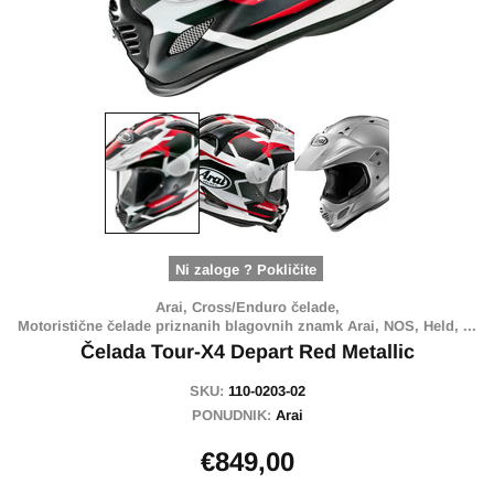
Ni zaloge ? Pokličite
Arai,
Cross/Enduro čelade,
Motoristične čelade priznanih blagovnih znamk Arai, NOS, Held, ...
Čelada Tour-X4 Depart Red Metallic
SKU:
110-0203-02
PONUDNIK:
Arai
€849,00