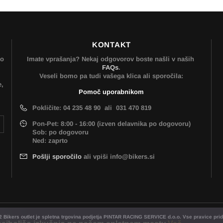
KONTAKT
mo
Imate vprašanja? Nekaj odgovorov boste našli v naših
FAQs
.
Veseli bomo pa tudi vašega klica ali sporočila:
e,
Pomoč uporabnikom
Pokličite: 04 235 48 90 ali 031 470 819
Pon-Pet: 8:00 - 16:00 (izven delavnika po dogovoru)
Sob: po dogovoru
Ned: zaprto
Pošlji sporočilo
ali vpiši info@bikers.si
2 Bikers outlet je spletna trgovina podjetja PINTAR RACING SERVICE d.o.o. Vse pravice prid