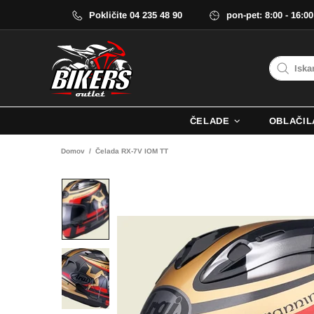
Pokličite 04 235 48 90
pon-pet: 8:00 - 16:00
ČELADE
OBLAČIL
Domov
Čelada RX-7V IOM TT