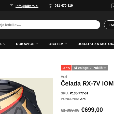
031 470 819
info@bikers.si
IS
A
ROKAVICE
OBUTEV
DODATKI ZA MOTOR
-37%
Ni zaloge ? Pokličite
Arai
Čelada RX-7V IOM
SKU:
P135-777-01
PONUDNIK:
Arai
€699,00
€1.099,00