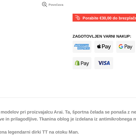
Povečava
Porabite €30,00 do brezplač
ZAGOTOVLJEN VARNI NAKUP:
 modelov pri proizvajalcu Arai. Ta, športna čelada se ponaša z 
ve in prilagodljive. Tkanina oblog je izdelana iz antimikrobnega m
ena legendarni dirki TT na otoku Man.