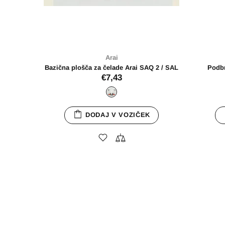
Arai
Čelada SZ-R Evo Diamond Black
Vi
€769,00
SZ-R Evo
DODAJ V VOZIČEK