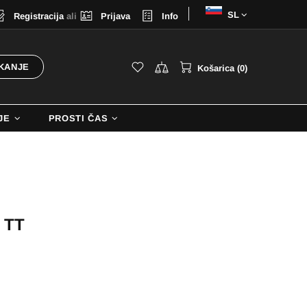
Izberi
Registracija
ali
Prijava
Info
jezik
KANJE
Košarica (0)
JE
PROSTI ČAS
 TT