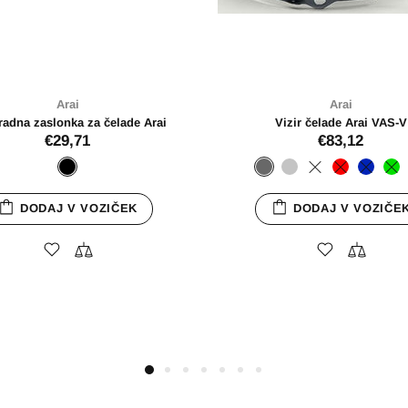
Arai
jaki za vizir Tour-X4
€6,57
DODAJ V VOZIČEK