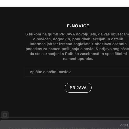
E-NOVICE
S klikom na gumb PRIJAVA dovoljujete, da vas obvešča
o novicah, dogodkih, ponudbah, akcijah in ostalih
informacijah ter izrecno soglašate z obdelavo osebnih
podatkov za namen pošiljanja e-novic. S prijavo soglašat
da ste seznanjeni s Politiko zasebnosti in specifičnimi
nameni uporabe.
© 202