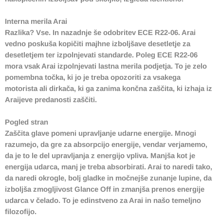
Interna merila Arai
Razlika? Vse. In nazadnje še odobritev ECE R22-06. Arai
vedno poskuša kopičiti majhne izboljšave desetletje za
desetletjem ter izpolnjevati standarde. Poleg ECE R22-06
mora vsak Arai izpolnjevati lastna merila podjetja. To je zelo
pomembna točka, ki jo je treba opozoriti za vsakega
motorista ali dirkača, ki ga zanima končna zaščita, ki izhaja iz
Araijeve predanosti zaščiti.
Pogled stran
Zaščita glave pomeni upravljanje udarne energije. Mnogi
razumejo, da gre za absorpcijo energije, vendar verjamemo,
da je to le del upravljanja z energijo vpliva. Manjša kot je
energija udarca, manj je treba absorbirati. Arai to naredi tako,
da naredi okrogle, bolj gladke in močnejše zunanje lupine, da
izboljša zmogljivost Glance Off in zmanjša prenos energije
udarca v čelado. To je edinstveno za Arai in našo temeljno
filozofijo.