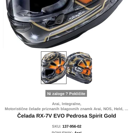
Ni zaloge ? Pokličite
Arai,
Integralne,
Motoristične čelade priznanih blagovnih znamk Arai, NOS, Held, ...
Čelada RX-7V EVO Pedrosa Spirit Gold
SKU:
137-956-02
PONUDNIK:
Arai