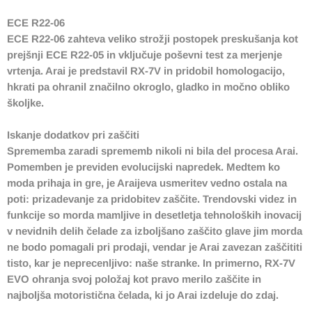
ECE R22-06
ECE R22-06 zahteva veliko strožji postopek preskušanja kot
prejšnji ECE R22-05 in vključuje poševni test za merjenje
vrtenja. Arai je predstavil RX-7V in pridobil homologacijo,
hkrati pa ohranil značilno okroglo, gladko in močno obliko
školjke.
Iskanje dodatkov pri zaščiti
Sprememba zaradi sprememb nikoli ni bila del procesa Arai.
Pomemben je previden evolucijski napredek. Medtem ko
moda prihaja in gre, je Araijeva usmeritev vedno ostala na
poti: prizadevanje za pridobitev zaščite. Trendovski videz in
funkcije so morda mamljive in ​​desetletja tehnoloških inovacij
v nevidnih delih čelade za izboljšano zaščito glave jim morda
ne bodo pomagali pri prodaji, vendar je Arai zavezan zaščititi
tisto, kar je neprecenljivo: naše stranke. In primerno, RX-7V
EVO ohranja svoj položaj kot pravo merilo zaščite in
najboljša motoristična čelada, ki jo Arai izdeluje do zdaj.