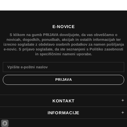
E-NOVICE
S klikom na gumb PRIJAVA dovoljujete, da vas obveščamo o
novicah, dogodkih, ponudbah, akcijah in ostalih informacijah ter
izrecno soglašate z obdelavo osebnih podatkov za namen pošiljanja
e-novic. S prijavo soglašate, da ste seznanjeni s Politiko zasebnosti
in specifičnimi nameni uporabe.
KONTAKT
INFORMACIJE