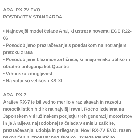
ARAI RX-7V EVO
POSTAVITEV STANDARDA
• Najnovejši model čelade Arai, ki ustreza novemu ECE R22-
06
• Posodobljeno prezračevanje s poudarkom na notranjem
pretoku zraka
• Posodobljene blazinice za ličnice, ki imajo enako obliko in
obratno prileganja kot Quantic
• Vrhunska zmogljivost
• Na voljo so velikosti XS-XL
ARAI RX-7
Araijev RX-7 je bil vedno merilo v raziskavah in razvoju
motociklističnih dirk na najvišji ravni. Ročno izdelana na
Japonskem v družinskem podjetju treh generacij motoristov
in je Araijeva najsodobnejša čelada v smislu zaščite,
prezračevanja, udobja in prileganja. Novi RX-7V EVO, razen
nakopičenih izboljšav pod školjko, izgleda identično.