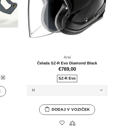
i
zir Tour-X4
57
V VOZIČEK