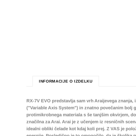
INFORMACIJE O IZDELKU
RX-7V EVO predstavlja sam vrh Araijevega znanja, i
("Variable Axis System") in znatno povečanim bolj
protimikrobnega materiala s še tanjšim okvirjem, do 
značilna za Arai. Arai je z učenjem iz resničnih sce
idealni obliki čelade kot kdaj koli prej. Z VAS je po
energije. Posledično je to omogočilo, da je školjka