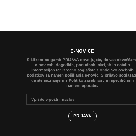
E-NOVICE
S klikom na gumb PRIJAVA dovoljujete, da vas obvešča
o novicah, dogodkih, ponudbah, akcijah in ostalih
informacijah ter izrecno soglašate z obdelavo osebnih
podatkov za namen pošiljanja e-novic. S prijavo soglašat
da ste seznanjeni s Politiko zasebnosti in specifičnimi
nameni uporabe.