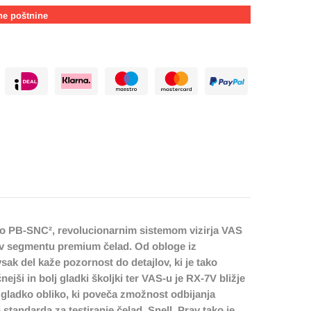
ne poštnine
ino PB-SNC², revolucionarnim sistemom vizirja VAS
 v segmentu premium čelad. Od obloge iz
sak del kaže pozornost do detajlov, ki je tako
jši in bolj gladki školjki ter VAS-u je RX-7V bližje
lj gladko obliko, ki poveča zmožnost odbijanja
tandarda za testiranje čelad, Snell. Prav tako je