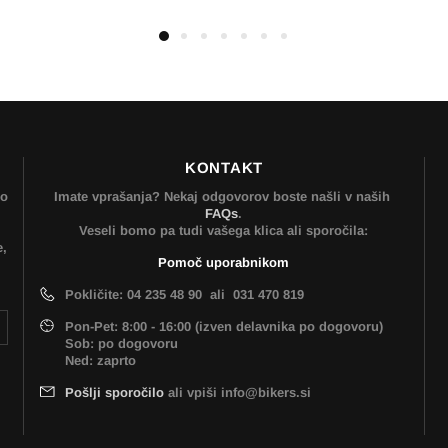
KONTAKT
mo
Imate vprašanja? Nekaj odgovorov boste našli v naših
FAQs
.
Veseli bomo pa tudi vašega klica ali sporočila:
e,
Pomoč uporabnikom
Pokličite: 04 235 48 90 ali 031 470 819
Pon-Pet: 8:00 - 16:00 (izven delavnika po dogovoru)
Sob: po dogovoru
Ned: zaprto
Pošlji sporočilo
ali vpiši info@bikers.si