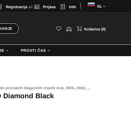
Izberi
Registracija
ali
Prijava
Info
jezik
KANJE
Košarica (0)
JE
PROSTI ČAS
ade priznanih blagovnih znamk Arai, NOS, Held, ...
O Diamond Black