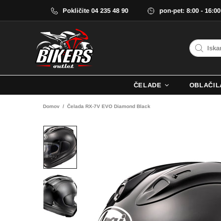
Pokličite 04 235 48 90
pon-pet: 8:00 - 16:00
ČELADE
OBLAČIL
Domov
Čelada RX-7V EVO Diamond Black