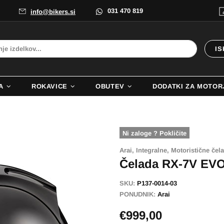
031 470 819
info@bikers.si
IS
A
ROKAVICE
OBUTEV
DODATKI ZA MOTOR
Ni zaloge ? Pokličite
Arai,
Integralne,
Motoristične čel
Čelada RX-7V EV
SKU:
P137-0014-03
PONUDNIK:
Arai
€999,00