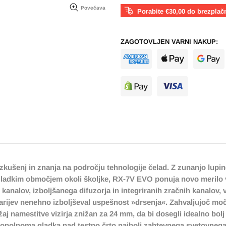
Povečava
Porabite €30,00 do brezplač
ZAGOTOVLJEN VARNI NAKUP:
zkušenj in znanja na področju tehnologije čelad. Z zunanjo lup
 gladkim območjem okoli školjke, RX-7V EVO ponuja novo merilo
kanalov, izboljšanega difuzorja in integriranih zračnih kanalov, v
narijev nenehno izboljševal uspešnost »drsenja«. Zahvaljujoč močne
ložaj namestitve vizirja znižan za 24 mm, da bi dosegli idealno bo
 popolnoma gladka nad testno črto najbolj zahtevnega svetovnega s