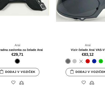
Arai
Ara
Čelada SZ-R Evo Diamond Black
Vijaki za vi
€769,00
€6,
SZ-R Evo
DODAJ 
DODAJ V VOZIČEK