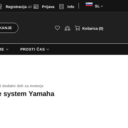
Izberi
Registracija
ali
Prijava
Info
jezik
KANJE
Košarica (0)
JE
PROSTI ČAS
i dodatni deli za motorje
de system Yamaha