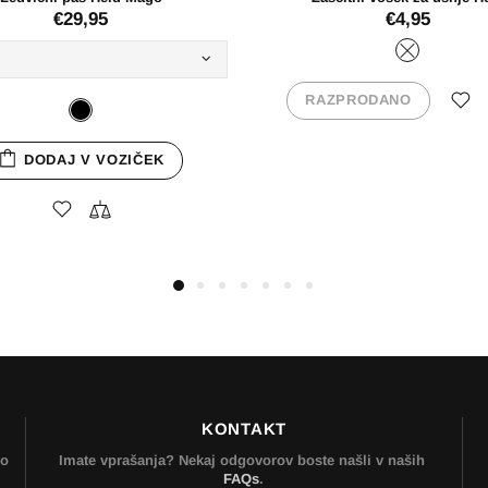
KONTAKT
mo
Imate vprašanja? Nekaj odgovorov boste našli v naših
FAQs
.