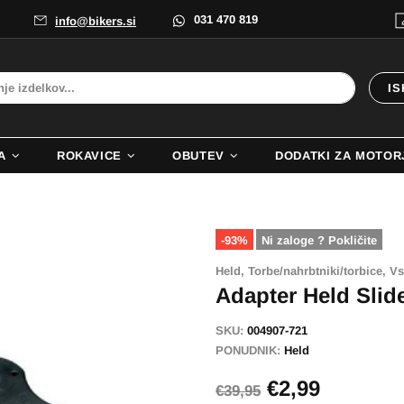
031 470 819
info@bikers.si
IS
A
ROKAVICE
OBUTEV
DODATKI ZA MOTOR
-93%
Ni zaloge ? Pokličite
Held,
Torbe/nahrbtniki/torbice,
Vs
Adapter Held Sli
SKU:
004907-721
PONUDNIK:
Held
€2,99
€39,95