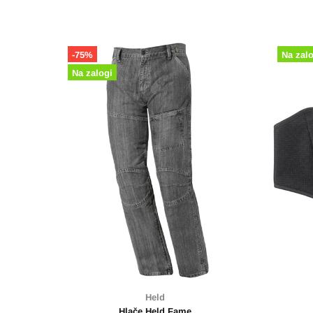
Na zalogi
Held
Dillon
Podkapa Held bombaž