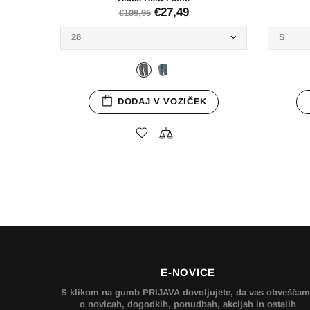
€4,95
DODAJ V VOZIČEK
E-NOVICE
S klikom na gumb PRIJAVA dovoljujete, da vas obvešča
o novicah, dogodkih, ponudbah, akcijah in ostalih