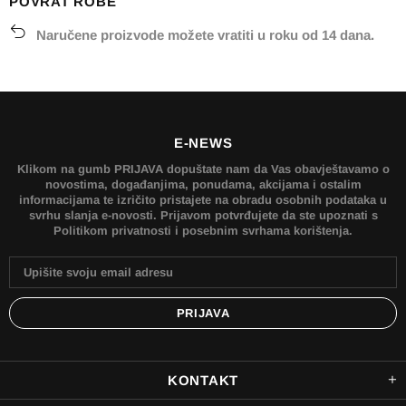
POVRAT ROBE
Naručene proizvode možete vratiti u roku od 14 dana.
E-NEWS
Klikom na gumb PRIJAVA dopuštate nam da Vas obavještavamo o
novostima, događanjima, ponudama, akcijama i ostalim
informacijama te izričito pristajete na obradu osobnih podataka u
svrhu slanja e-novosti. Prijavom potvrđujete da ste upoznati s
Politikom privatnosti i posebnim svrhama korištenja.
KONTAKT